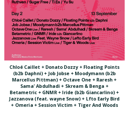
Chloé Caillet + Donato Dozzy + Floating Points
(b2b Daphni) + Job Jobse + Moodymann (b2b
Marcellus Pittman) + Octave One + Raresh +
Sama' Abdulhadi + Skream & Benga +
Betametric + GNMR + Iride (b2b Giancarlino) +
Jazzanova (feat. wayne Snow) + Lfto Early Bird
+ Omeria + Session Victim + Tiger And Woods