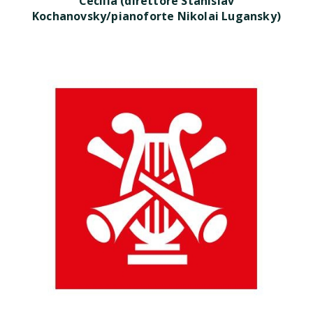
Cecilia (direttore Stanislav
Kochanovsky/pianoforte Nikolai Lugansky)