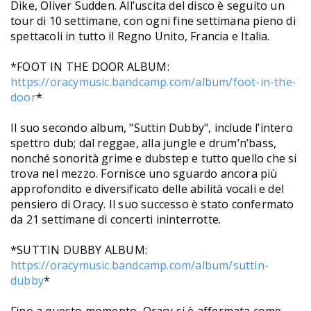
Dike, Oliver Sudden. All’uscita del disco è seguito un
tour di 10 settimane, con ogni fine settimana pieno di
spettacoli in tutto il Regno Unito, Francia e Italia.
*FOOT IN THE DOOR ALBUM:
https://oracymusic.bandcamp.com/album/foot-in-the-
door
*
Il suo secondo album, "Suttin Dubby", include l’intero
spettro dub; dal reggae, alla jungle e drum’n’bass,
nonché sonorità grime e dubstep e tutto quello che si
trova nel mezzo. Fornisce uno sguardo ancora più
approfondito e diversificato delle abilità vocali e del
pensiero di Oracy. Il suo successo è stato confermato
da 21 settimane di concerti ininterrotte.
*SUTTIN DUBBY ALBUM:
https://oracymusic.bandcamp.com/album/suttin-
dubby
*
Fino a questo momento, Oracy si è affermata come