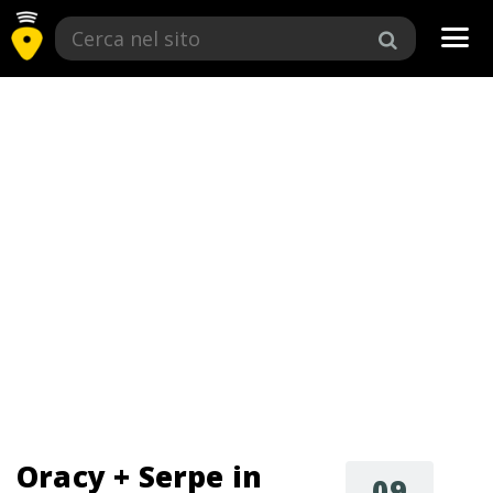
Tog
navi
Oracy + Serpe in
09