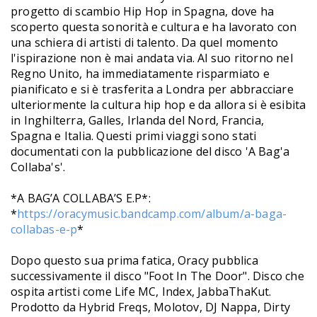
progetto di scambio Hip Hop in Spagna, dove ha
scoperto questa sonorità e cultura e ha lavorato con
una schiera di artisti di talento. Da quel momento
l'ispirazione non è mai andata via. Al suo ritorno nel
Regno Unito, ha immediatamente risparmiato e
pianificato e si è trasferita a Londra per abbracciare
ulteriormente la cultura hip hop e da allora si è esibita
in Inghilterra, Galles, Irlanda del Nord, Francia,
Spagna e Italia. Questi primi viaggi sono stati
documentati con la pubblicazione del disco 'A Bag'a
Collaba's'.
*A BAG’A COLLABA’S E.P*:
*
https://oracymusic.bandcamp.com/album/a-baga-
collabas-e-p
*
Dopo questo sua prima fatica, Oracy pubblica
successivamente il disco "Foot In The Door". Disco che
ospita artisti come Life MC, Index, JabbaThaKut.
Prodotto da Hybrid Freqs, Molotov, DJ Nappa, Dirty