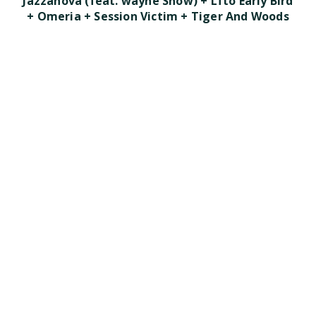
Jazzanova (feat. wayne Snow) + Lfto Early Bird
+ Omeria + Session Victim + Tiger And Woods