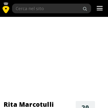
Tog
navi
Rita Marcotulli
20