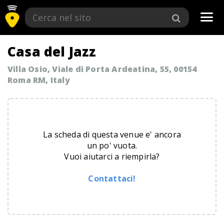
Tog
navi
Casa del Jazz
Villa Osio, Viale di Porta Ardeatina, 55, 00154
Roma RM, Italy
La scheda di questa venue e' ancora
un po' vuota.
Vuoi aiutarci a riempirla?
Contattaci!