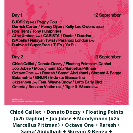
Chloé Caillet + Donato Dozzy + Floating Points
(b2b Daphni) + Job Jobse + Moodymann (b2b
Marcellus Pittman) + Octave One + Raresh +
Sama' Abdulhadi + Skream & Benga +