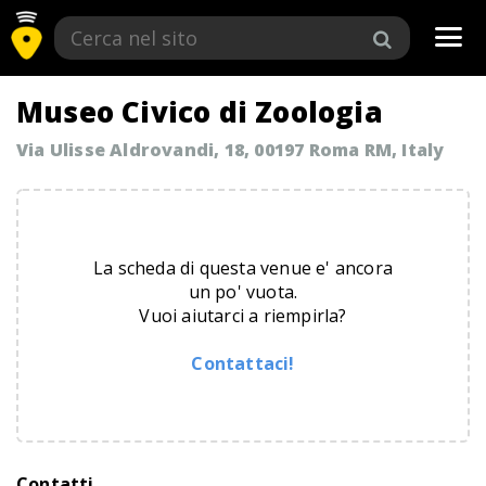
Tog
navi
Museo Civico di Zoologia
Via Ulisse Aldrovandi, 18, 00197 Roma RM, Italy
La scheda di questa venue e' ancora
un po' vuota.
Vuoi aiutarci a riempirla?
Contattaci!
Contatti